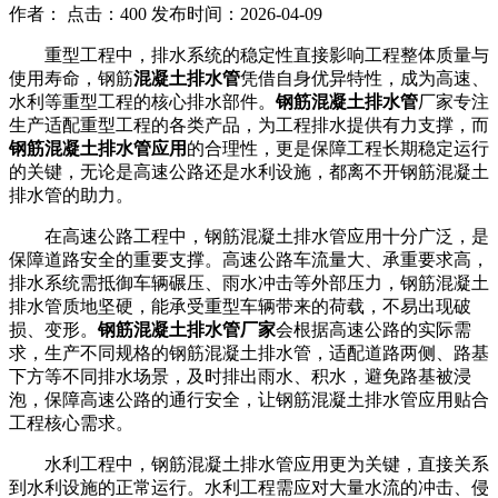
作者： 点击：400 发布时间：2026-04-09
重型工程中，排水系统的稳定性直接影响工程整体质量与
使用寿命，钢筋
混凝土排水管
凭借自身优异特性，成为高速、
水利等重型工程的核心排水部件。
钢筋混凝土排水管
厂家专注
生产适配重型工程的各类产品，为工程排水提供有力支撑，而
钢筋混凝土排水管应用
的合理性，更是保障工程长期稳定运行
的关键，无论是高速公路还是水利设施，都离不开钢筋混凝土
排水管的助力。
在高速公路工程中，钢筋混凝土排水管应用十分广泛，是
保障道路安全的重要支撑。高速公路车流量大、承重要求高，
排水系统需抵御车辆碾压、雨水冲击等外部压力，钢筋混凝土
排水管质地坚硬，能承受重型车辆带来的荷载，不易出现破
损、变形。
钢筋混凝土排水管厂家
会根据高速公路的实际需
求，生产不同规格的钢筋混凝土排水管，适配道路两侧、路基
下方等不同排水场景，及时排出雨水、积水，避免路基被浸
泡，保障高速公路的通行安全，让钢筋混凝土排水管应用贴合
工程核心需求。
水利工程中，钢筋混凝土排水管应用更为关键，直接关系
到水利设施的正常运行。水利工程需应对大量水流的冲击、侵